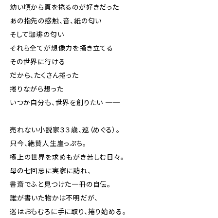
幼い頃から頁を捲るのが好きだった
あの指先の感触、音、紙の匂い
そして珈琲の匂い
それら全てが想像力を掻き立てる
その世界に行ける
だから、たくさん捲った
捲りながら想った
いつか自分も、世界を創りたい ──
売れない小説家３３歳、巡（めぐる）。
只今、絶賛人生崖っぷち。
極上の世界を求めもがき苦しむ日々。
母の七回忌に実家に訪れ、
書斎でふと見つけた一冊の自伝。
誰が書いた物かは不明だが、
巡はおもむろに手に取り、捲り始める。