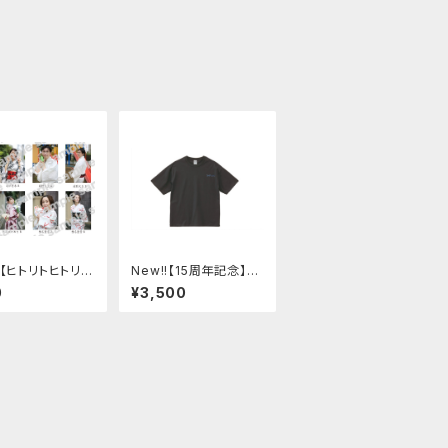
!【ヒトリトヒトリ】
New!!【15周年記念】オ
イド
リジナルTシャツ(スミ)
0
¥3,500