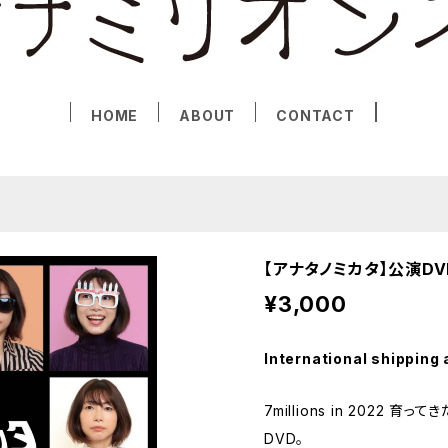
HOME
ABOUT
CONTACT
【アナタノミカタ】公演DV
¥3,000
International shipping 
7millions in 2022
DVD。