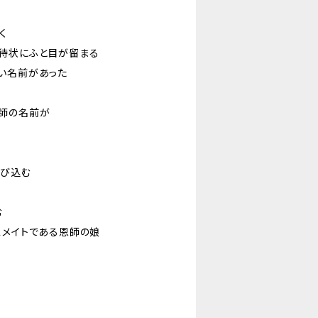
く
待状にふと目が留まる
い名前があった
師の名前が
会
飛び込む
む
スメイトである恩師の娘