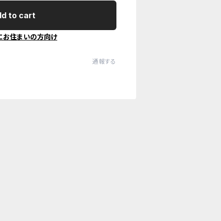
d to cart
にお住まいの方向け
通報する