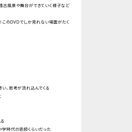
稽古風景や舞台ができていく様子など
！このDVDでしか見れない場面がたく
想い、思考が流れ込んでくる
に
える
中学時代の恩師くらいだった