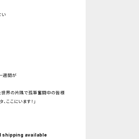
ない
一週間が
た世界の片隅で孤軍奮闘中の皆様
タ、ここにいます！」
l shipping available