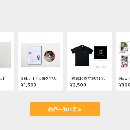
ns】ロ
SELL!!【ナカヨクヤリ
【結成10周年記念】オリ
New!
ホルダー
ナ】DVD
ジナルポロシャツ（黒）
ブロマ
¥1,500
¥2,500
¥30
商品一覧に戻る