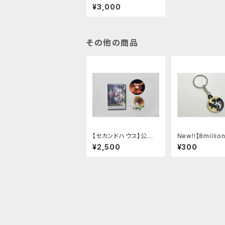
VD(54分メイキング付)
¥3,000
その他の商品
【セカンドハウス】公演D
New!!【8millio
VD (48分メイキング
ゴ缶バッチキー
¥2,500
¥300
付)