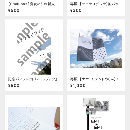
【8millions「魔女たちの新人歓
再販!!【サイテコボレテ】缶バッチ
迎会」】全員集合舞台写真
キーホルダー
¥500
¥300
記念パンフレット『7ミリブック』
再販!!【ナナミリテントウくん】7m
illionsオリジナルハンドタオル
¥500
¥1,000