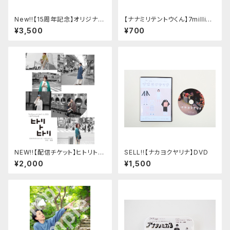
New!!【15周年記念】オリジナル
【ナナミリテントウくん】7million
キャップ
sオリジナルデザイン箸
¥3,500
¥700
NEW!!【配信チケット】ヒトリトヒ
SELL!!【ナカヨクヤリナ】DVD
トリ 朝顔ver.
¥2,000
¥1,500