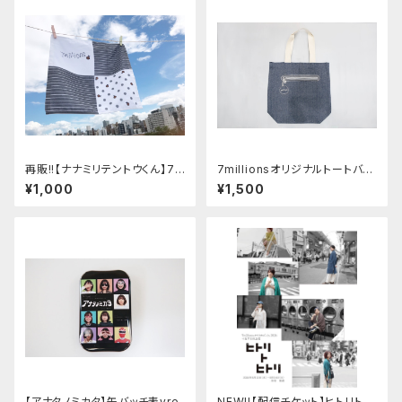
再販!!【ナナミリテントウくん】7m
7millionsオリジナルトートバッ
illionsオリジナルハンドタオル
グ
¥1,000
¥1,500
【アナタノミカタ】缶バッチ表vre.
NEW!!【配信チケット】ヒトリトヒ