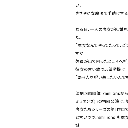
い、
ささやかな魔法で手助けする
ある日、一人の魔女が結婚を
た。
「魔女なんてやってたって、ど
すか」
欠員が出て困ったところへ折
彼女の言い放つ志望動機は…
「ある人を呪い殺したいんです
演劇企画団体 7millionsか
ミリオンズ)」の初回公演は、
魔女たちシリーズの第1作目で
と言いつつ、8millions
謎。