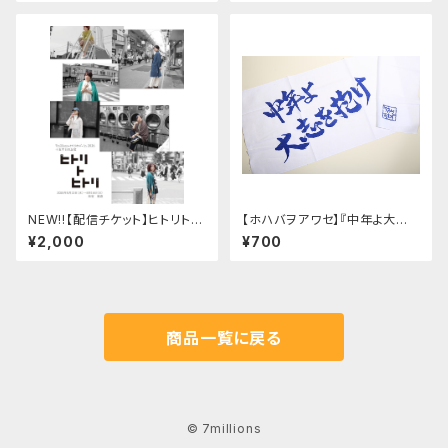
NEW!!【配信チケット】ヒトリトヒ
【ホハバヲアワセ】『中年よ大志
トリ 朝顔ver.
を抱け』手拭い
¥2,000
¥700
商品一覧に戻る
© 7millions