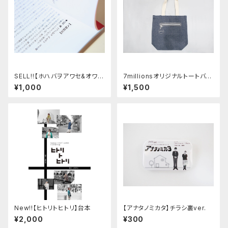
SELL!!【ホハバヲアワセ&オワリ
7millionsオリジナルトートバッ
ノノート】上演台本
グ
¥1,000
¥1,500
New!!【ヒトリトヒトリ】台本
【アナタノミカタ】チラシ裏ver.
¥2,000
¥300