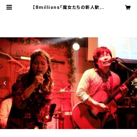
【8millions「魔女たちの新人歓迎
会」】こねるオリジナルCD「Lai」 | 7
millions